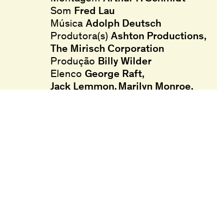
Som
Fred Lau
Música
Adolph Deutsch
Produtora(s)
Ashton Productions
The Mirisch Corporation
Produção
Billy Wilder
Elenco
George Raft
Jack Lemmon
Marilyn Monroe
Pat O’Brien
Tony Curtis
Língua
Inglês
Legendas
Português
Legendas para pessoas surdas e
ensurdecidas
Classificação etária
M/12