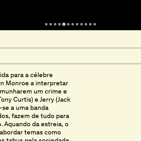
ida para a célebre
yn Monroe a interpretar
temunharem um crime e
ony Curtis) e Jerry (Jack
-se a uma banda
dos, fazem de tudo para
. Aquando da estreia, o
r abordar temas como
s tabus pela sociedade