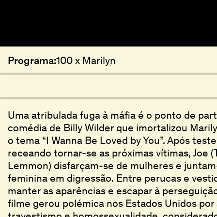
Programa:
100 x Marilyn
Uma atribulada fuga à máfia é o ponto de part
comédia de Billy Wilder que imortalizou Maril
o tema “I Wanna Be Loved by You”. Após tes
receando tornar-se as próximas vítimas, Joe (T
Lemmon) disfarçam-se de mulheres e juntam
feminina em digressão. Entre perucas e vesti
manter as aparências e escapar à perseguição
filme gerou polémica nos Estados Unidos po
travestismo e homossexualidade, considerado