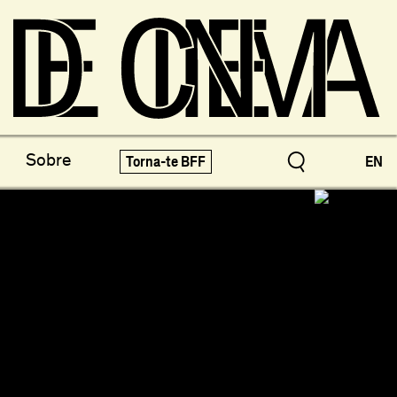
os do Arquivo
X-Novo
Sobre
Torna-te BFF
EN
speciais!
Festivais e Mostras