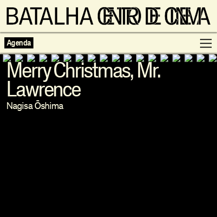
Agenda
Merry Christmas, Mr.
Lawrence
Programação
Nagisa Ōshima
Exposições
Famílias
Cinema ao Redor
Editorial
Escolas