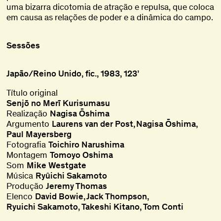
uma bizarra dicotomia de atração e repulsa, que coloca
em causa as relações de poder e a dinâmica do campo.
Sessões
Japão/Reino Unido, fic., 1983, 123’
Título original
Senjō no Merī Kurisumasu
Realização
Nagisa Ōshima
Argumento
Laurens van der Post
Nagisa Ōshima
Paul Mayersberg
Fotografia
Toichiro Narushima
Montagem
Tomoyo Oshima
Som
Mike Westgate
Música
Ryûichi Sakamoto
Produção
Jeremy Thomas
Elenco
David Bowie
Jack Thompson
Ryuichi Sakamoto
Takeshi Kitano
Tom Conti