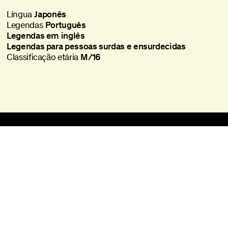
Língua
Japonês
Legendas
Português
Legendas em inglês
Legendas para pessoas surdas e ensurdecidas
Classificação etária
M/16
Batalha Centro de Cinema
Praça da Batalha, 47
4000-101 Porto
+351 225 073 308
batalha@agoraporto.pt
Bilheteira
Horários e Acessos