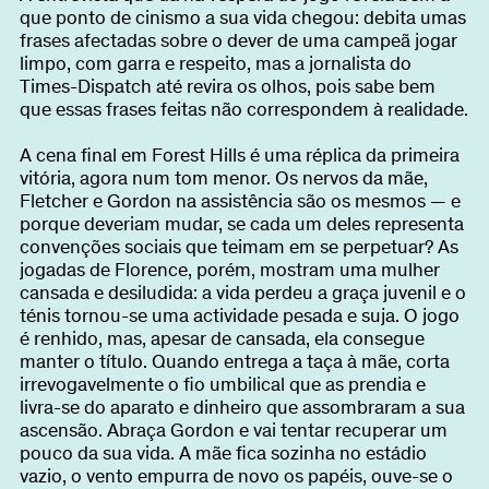
que ponto de cinismo a sua vida chegou: debita umas
frases afectadas sobre o dever de uma campeã jogar
limpo, com garra e respeito, mas a jornalista do
Times-Dispatch até revira os olhos, pois sabe bem
que essas frases feitas não correspondem à realidade.
A cena final em Forest Hills é uma réplica da primeira
vitória, agora num tom menor. Os nervos da mãe,
Fletcher e Gordon na assistência são os mesmos — e
porque deveriam mudar, se cada um deles representa
convenções sociais que teimam em se perpetuar? As
jogadas de Florence, porém, mostram uma mulher
cansada e desiludida: a vida perdeu a graça juvenil e o
ténis tornou-se uma actividade pesada e suja. O jogo
é renhido, mas, apesar de cansada, ela consegue
manter o título. Quando entrega a taça à mãe, corta
irrevogavelmente o fio umbilical que as prendia e
livra-se do aparato e dinheiro que assombraram a sua
ascensão. Abraça Gordon e vai tentar recuperar um
pouco da sua vida. A mãe fica sozinha no estádio
vazio, o vento empurra de novo os papéis, ouve-se o