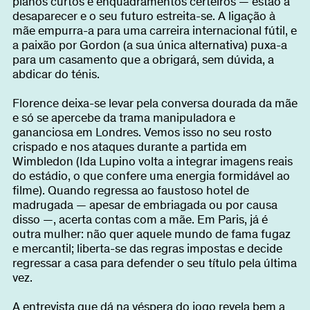
planos curtos e enquadramentos certeiros — estão a
desaparecer e o seu futuro estreita-se. A ligação à
mãe empurra-a para uma carreira internacional fútil, e
a paixão por Gordon (a sua única alternativa) puxa-a
para um casamento que a obrigará, sem dúvida, a
abdicar do ténis.
Florence deixa-se levar pela conversa dourada da mãe
e só se apercebe da trama manipuladora e
gananciosa em Londres. Vemos isso no seu rosto
crispado e nos ataques durante a partida em
Wimbledon (Ida Lupino volta a integrar imagens reais
do estádio, o que confere uma energia formidável ao
filme). Quando regressa ao faustoso hotel de
madrugada — apesar de embriagada ou por causa
disso —, acerta contas com a mãe. Em Paris, já é
outra mulher: não quer aquele mundo de fama fugaz
e mercantil; liberta-se das regras impostas e decide
regressar a casa para defender o seu título pela última
vez.
A entrevista que dá na véspera do jogo revela bem a