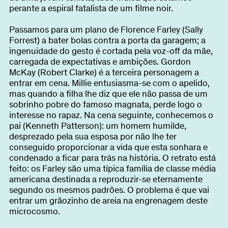
Sobre
perante a espiral fatalista de um filme noir.
Passamos para um plano de Florence Farley (Sally
Forrest) a bater bolas contra a porta da garagem; a
ingenuidade do gesto é cortada pela voz-off da mãe,
Torna-te BFF
EN
carregada de expectativas e ambições. Gordon
McKay (Robert Clarke) é a terceira personagem a
entrar em cena. Millie entusiasma-se com o apelido,
mas quando a filha lhe diz que ele não passa de um
sobrinho pobre do famoso magnata, perde logo o
interesse no rapaz. Na cena seguinte, conhecemos o
pai (Kenneth Patterson): um homem humilde,
desprezado pela sua esposa por não lhe ter
conseguido proporcionar a vida que esta sonhara e
condenado a ficar para trás na história. O retrato está
feito: os Farley são uma típica família de classe média
americana destinada a reproduzir-se eternamente
segundo os mesmos padrões. O problema é que vai
entrar um grãozinho de areia na engrenagem deste
microcosmo.