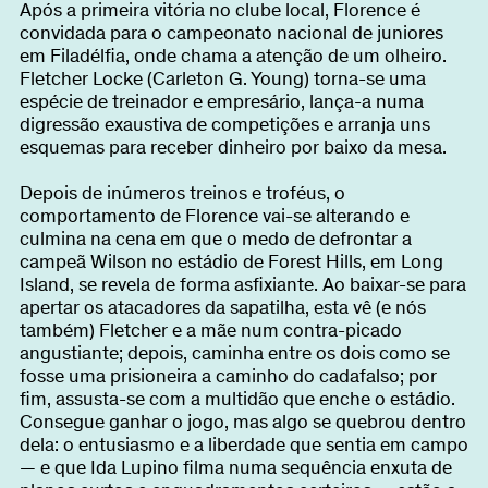
Após a primeira vitória no clube local, Florence é
convidada para o campeonato nacional de juniores
em Filadélfia, onde chama a atenção de um olheiro.
Fletcher Locke (Carleton G. Young) torna-se uma
espécie de treinador e empresário, lança-a numa
digressão exaustiva de competições e arranja uns
esquemas para receber dinheiro por baixo da mesa.
Depois de inúmeros treinos e troféus, o
comportamento de Florence vai-se alterando e
culmina na cena em que o medo de defrontar a
campeã Wilson no estádio de Forest Hills, em Long
Island, se revela de forma asfixiante. Ao baixar-se para
apertar os atacadores da sapatilha, esta vê (e nós
também) Fletcher e a mãe num contra-picado
angustiante; depois, caminha entre os dois como se
fosse uma prisioneira a caminho do cadafalso; por
fim, assusta-se com a multidão que enche o estádio.
Consegue ganhar o jogo, mas algo se quebrou dentro
dela: o entusiasmo e a liberdade que sentia em campo
— e que Ida Lupino filma numa sequência enxuta de