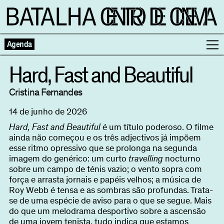
Agenda
Hard, Fast and Beautiful
Programação
Cristina Fernandes
14 de junho de 2026
Exposições
Hard, Fast and Beautiful
é um título poderoso. O filme
ainda não começou e os três adjectivos já impõem
Famílias
esse ritmo opressivo que se prolonga na segunda
imagem do genérico: um curto
travelling
nocturno
sobre um campo de ténis vazio; o vento sopra com
Cinema ao Redor
força e arrasta jornais e papéis velhos; a música de
Roy Webb é tensa e as sombras são profundas. Trata-
Editorial
se de uma espécie de aviso para o que se segue. Mais
Escolas
do que um melodrama desportivo sobre a ascensão
de uma jovem tenista, tudo indica que estamos