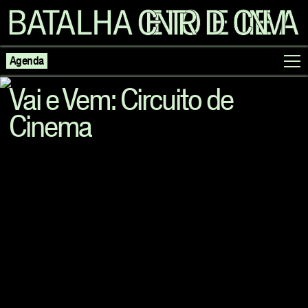
Agenda
Vai e Vem: Circuito de
Cinema
Programação
Exposições
Famílias
Cinema ao Redor
Editorial
Escolas