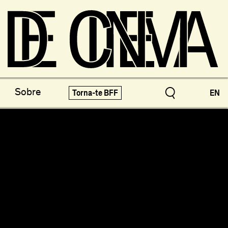
os do Arquivo
X-Novo
Sobre
Torna-te BFF
EN
speciais!
Festivais e Mostras