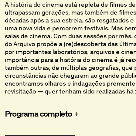
A história do cinema está repleta de filmes d
ultrapassam gerações, mas também de filmes
décadas após a sua estreia, são resgatados 
uma nova vida e percorrem festivais. Mas n
salas de cinema. Com duas sessões por mês,
do Arquivo propõe a (re)descoberta das últim
por importantes laboratórios, arquivos e cine
importância para a história do cinema é já re
também outras, de múltiplas geografias, que 
circunstâncias não chegaram ao grande públi
encontramos olhares e indagações prementes,
revisitação — quer tenham sido realizadas há
Programa completo
Ghost in the Shell
Ghost in the Shell
, Ann Hui, 1982
,
,
1995
1995
Boat People