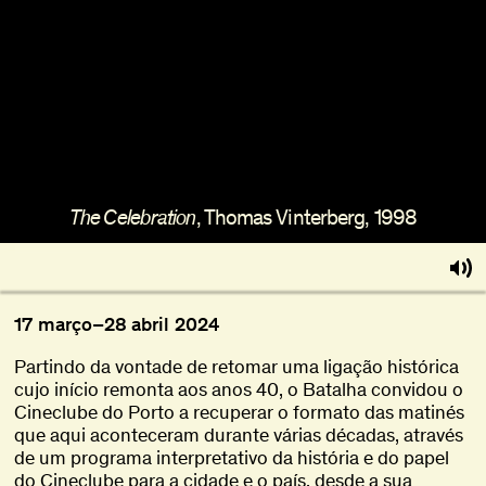
Sobre
Torna-te BFF
EN
, Thomas Vinterberg, 1998
The Celebration
17
março
–
28
abril
2024
Partindo da vontade de retomar uma ligação histórica
cujo início remonta aos anos 40, o Batalha convidou o
Cineclube do Porto a recuperar o formato das matinés
que aqui aconteceram durante várias décadas, através
de um programa interpretativo da história e do papel
do Cineclube para a cidade e o país, desde a sua