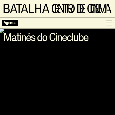
Agenda
Matinés do Cineclube
Programação
Exposições
Famílias
Cinema ao Redor
Editorial
Escolas