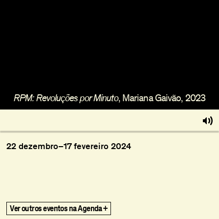
Sobre
Torna-te BFF
EN
, Mariana Gaivão, 2023
RPM: Revoluções por Minuto
22
dezembro
–
17
fevereiro
2024
title
Ghost in the Shell
Ghost in the Shell
,
,
1995
1995
The Vertical Smile
The Vertical Smile
,
,
1973
1973
Ver outros eventos na Agenda +
Vai Ficar Fixe (Gohu)
Vai Ficar Fixe (Gohu)
,
,
2020
2020