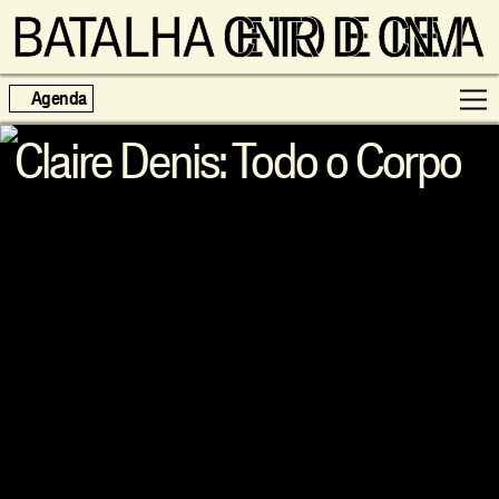
Agenda
Claire Denis: Todo o Corpo
Programação
Exposições
Famílias
Cinema ao Redor
Editorial
Escolas