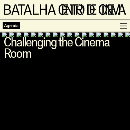
Agenda
Challenging the Cinema
Room
Programação
Exposições
Famílias
Cinema ao Redor
Editorial
Escolas