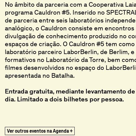
No âmbito da parceria com a Cooperativa Laia
programa Cauldron #5. Inserido no SPECTRA
de parceria entre seis laboratórios independ
analógico, o Cauldron consiste em encontros 
divulgação de conhecimento produzido no co
espaços de criação. O Cauldron #5 tem como 
laboratório parceiro LaborBerlin, de Berlim
formativos no Laboratório da Torre, bem co
filmes desenvolvidos no espaço do LaborBerl
apresentada no Batalha.
Entrada gratuita, mediante levantamento de 
dia. Limitado a dois bilhetes por pessoa.
title
Ghost in the Shell
Ghost in the Shell
,
,
1995
1995
The Vertical Smile
The Vertical Smile
,
,
1973
1973
Ver outros eventos na Agenda +