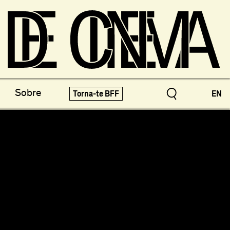
os do Arquivo
X-Novo
Sobre
Torna-te BFF
EN
speciais!
Festivais e Mostras