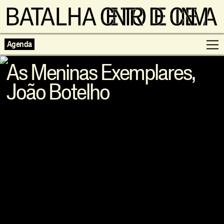
Agenda
As Meninas Exemplares,
João Botelho
Programação
Exposições
Famílias
Cinema ao Redor
Editorial
Escolas