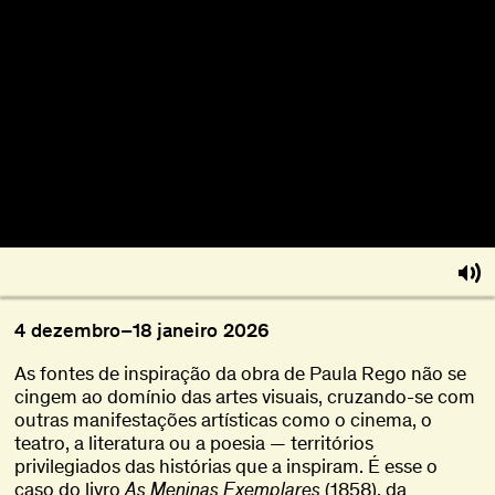
Sobre
Torna-te BFF
EN
4
dezembro
–
18
janeiro
2026
As fontes de inspiração da obra de Paula Rego não se
cingem ao domínio das artes visuais, cruzando-se com
outras manifestações artísticas como o cinema, o
teatro, a literatura ou a poesia — territórios
privilegiados das histórias que a inspiram. É esse o
caso do livro
As
Meninas Exemplares
(1858), da