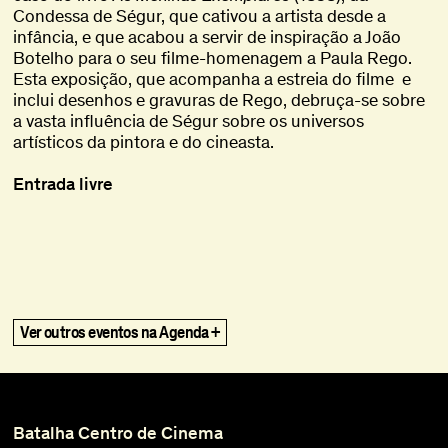
Condessa de Ségur, que cativou a artista desde a
infância, e que acabou a servir de inspiração a João
Botelho para o seu filme-homenagem a Paula Rego.
Esta exposição, que acompanha a estreia do filme e
inclui desenhos e gravuras de Rego, debruça-se sobre
a vasta influência de Ségur sobre os universos
artísticos da pintora e do cineasta.
Entrada livre
title
Ghost in the Shell
Ghost in the Shell
,
,
1995
1995
The Vertical Smile
The Vertical Smile
,
,
1973
1973
Ver outros eventos na Agenda +
Vai Ficar Fixe (Gohu)
Vai Ficar Fixe (Gohu)
,
,
2020
2020
What Remains
What Remains
,
,
2021
2021
Please Make It Work
Please Make It Work
,
,
2022
2022
Quantos dias tem o natal? Ou Rabanadas
Quantos dias tem o natal? Ou Rabanadas
,
,
2025
2025
pelo ar
pelo ar
Batalha Centro de Cinema