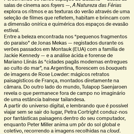
salas de cinema aos
foyers
—,
A Natureza das Férias
explora os ritmos e as texturas do verão através de uma
seleção de filmes que refletem, habitam e brincam com
a dimensão onírica e quimérica dos espaços de evasão
estival.
Entre a beleza encontrada nos “pequenos fragmentos
do paraíso” de Jonas Mekas — registados durante os
verões passados em Montauk (EUA) com a família de
Jackie Kennedy — e a análise ácida e forense de
Mariano Llinás às “cidades pagãs modernas entregues
ao culto do mar”, na Argentina, florescem os
bouquets
de imagens de Rose Lowder: mágicos retratos
paisagísticos de França, montados diretamente na
câmara. Do outro lado do mundo, Tulapop Saenjaroen
revela o que permanece fora de campo no imaginário
de uma estância balnear tailandesa.
A partir do universo digital, e lembrando que é possível
viajar sem se sair do lugar, Petra Cortright conduz-nos
por fantásticas paisagens dentro do seu computador,
enquanto Peter Miller anima um pôr do sol global e
coletivo, recorrendo a imagens recolhidas na
cloud
.