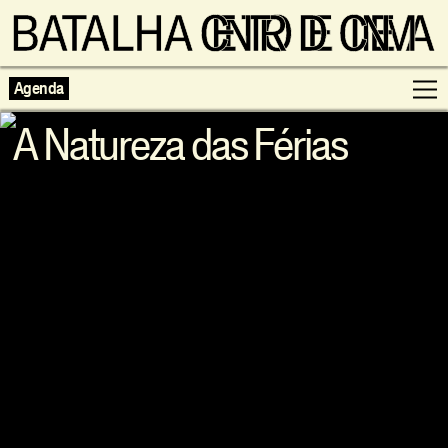
Agenda
A Natureza das Férias
Programação
Exposições
Famílias
Cinema ao Redor
Editorial
Escolas