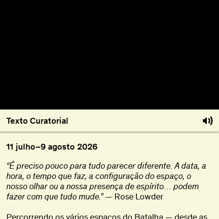
Sobre
Torna-te BFF
EN
Texto Curatorial
11
julho
–
9
agosto
2026
“É preciso pouco para tudo parecer diferente. A data, a
hora, o tempo que faz, a configuração do espaço, o
nosso olhar ou a nossa presença de espírito… podem
fazer com que tudo mude.”
— Rose Lowder
Percorrendo os vários espaços do Batalha — desde as