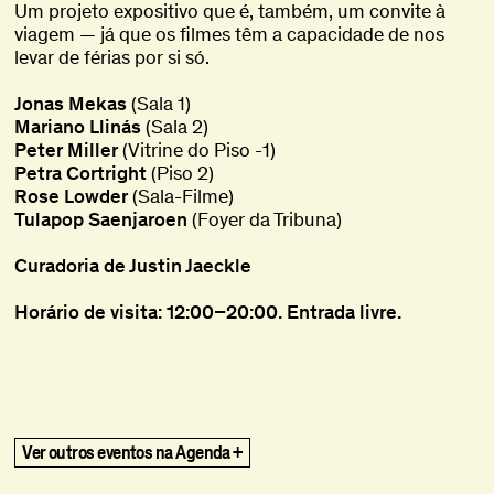
Um projeto expositivo que é, também, um convite à
viagem — já que os filmes têm a capacidade de nos
levar de férias por si só.
Jonas Mekas
(Sala 1)
Mariano Llinás
(Sala 2)
Peter Miller
(Vitrine do Piso -1)
Petra Cortright
(Piso 2)
Rose Lowder
(Sala-Filme)
Tulapop Saenjaroen
(Foyer da Tribuna)
Curadoria de Justin Jaeckle
Horário de visita: 12:00–20:00. Entrada livre.
title
Ghost in the Shell
Ghost in the Shell
,
,
1995
1995
The Vertical Smile
The Vertical Smile
,
,
1973
1973
Ver outros eventos na Agenda +
Vai Ficar Fixe (Gohu)
Vai Ficar Fixe (Gohu)
,
,
2020
2020
What Remains
What Remains
,
,
2021
2021