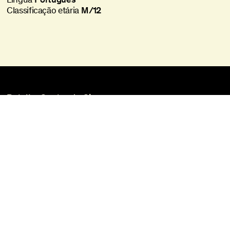
Classificação etária
M/12
Batalha Centro de Cinema
Praça da Batalha, 47
4000-101 Porto
+351 225 073 308
batalha@agoraporto.pt
Bilheteira
Horários e Acessos
Biblioteca e Filmoteca
Media