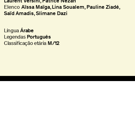
Laurent Versini
Patrice Nezan
Elenco
Aïssa Maïga
Lina Soualem
Pauline Ziadé
Saïd Amadis
Slimane Dazi
Língua
Árabe
Legendas
Português
Classificação etária
M/12
Batalha Centro de Cinema
Praça da Batalha, 47
4000-101 Porto
+351 225 073 308
batalha@agoraporto.pt
Bilheteira