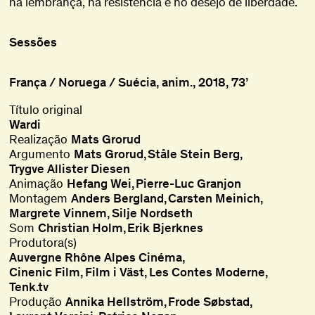
na lembrança, na resistência e no desejo de liberdade.
Sessões
França / Noruega / Suécia, anim., 2018, 73’
Título original
Wardi
Realização
Mats Grorud
Argumento
Mats Grorud
Ståle Stein Berg
Trygve Allister Diesen
Animação
Hefang Wei
Pierre-Luc Granjon
Montagem
Anders Bergland
Carsten Meinich
Margrete Vinnem
Silje Nordseth
Som
Christian Holm
Erik Bjerknes
Produtora(s)
Auvergne Rhône Alpes Cinéma
Cinenic Film
Film i Väst
Les Contes Moderne
Tenk.tv
Produção
Annika Hellström
Frode Søbstad