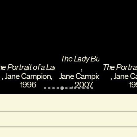
The Lady Bug
rtrait of a Lady
The Portrait of
,
ne Campion
,
Jane Campion
,
Jane Camp
1996
,
2007
1996