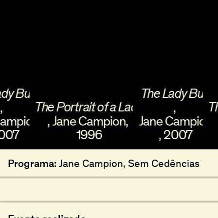
Bug
The Lady Bug
The Portrait of a Lady
The Po
,
pion
,
Jane Campion
,
Jane Campion
,
Ja
1996
,
2007
Programa:
Jane Campion, Sem Cedências