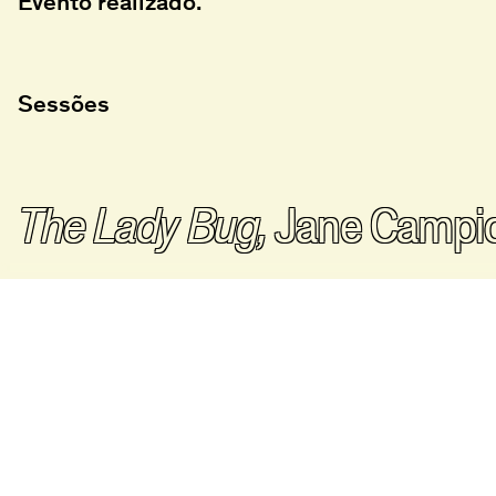
Evento realizado.
Sessões
The Lady Bug,
Jane Campi
The Portrait of a Lady,
Jane
Batalha Centro de Cinema
Bilhetei
Praça da Batalha, 47
Horário
4000-101 Porto