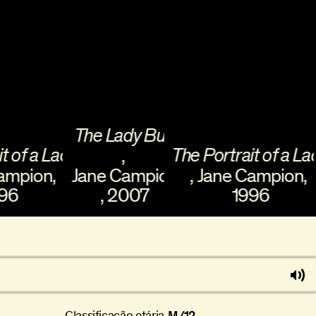
The Lady Bug
Th
 a Lady
The Portrait of a Lady
,
ion
,
Jane Campion
,
Jane Campion
,
Ja
,
2007
1996
Classificação etária
M/12