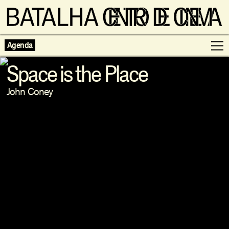
Agenda
Space is the Place
John Coney
Programação
Exposições
Famílias
Cinema ao Redor
Editorial
Escolas