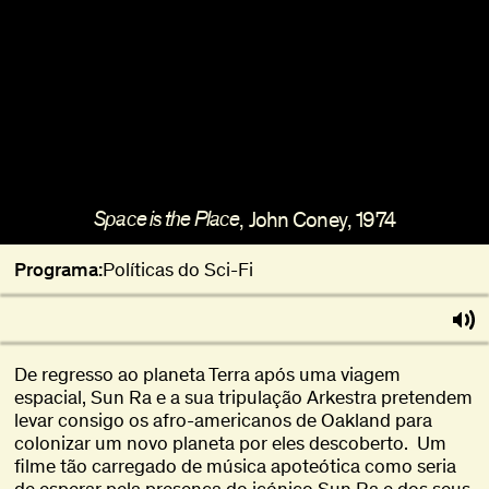
Sobre
Torna-te BFF
EN
Space is the Place
,
John Coney
,
1974
Programa:
Políticas do Sci-Fi
De regresso ao planeta Terra após uma viagem
espacial, Sun Ra e a sua tripulação Arkestra pretendem
levar consigo os afro-americanos de Oakland para
colonizar um novo planeta por eles descoberto. Um
filme tão carregado de música apoteótica como seria
de esperar pela presença do icónico Sun Ra e dos seus