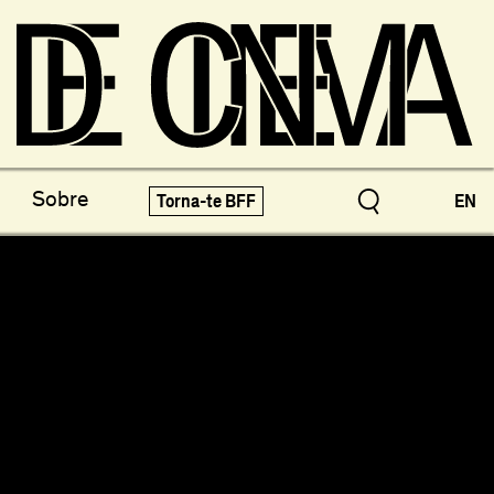
os do Arquivo
X-Novo
Sobre
Torna-te BFF
EN
speciais!
Festivais e Mostras