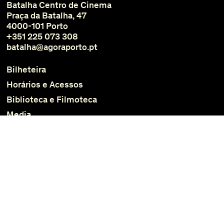
Batalha Centro de Cinema
Praça da Batalha, 47
4000-101 Porto
+351 225 073 308
batalha@agoraporto.pt
Bilheteira
Horários e Acessos
Biblioteca e Filmoteca
Media
Instagram
Facebook
Subscrever Newsletter
Política de Privacidade