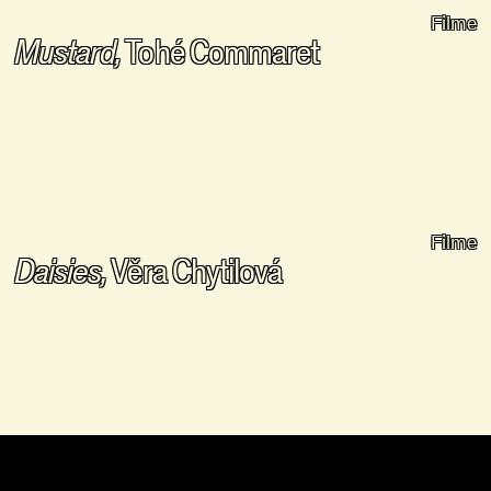
Filme
Mustard,
Tohé Commaret
Filme
Daisies,
Věra Chytilová