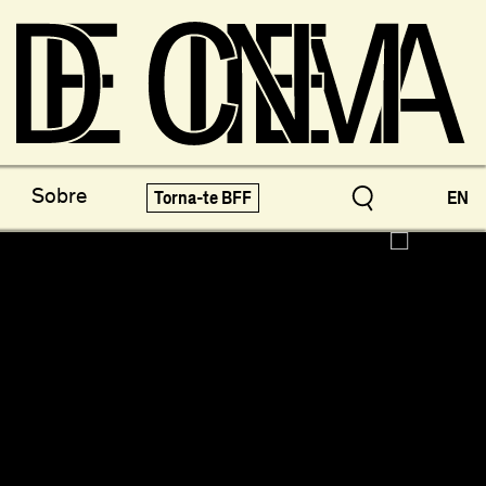
os do Arquivo
X-Novo
Sobre
Torna-te BFF
EN
speciais!
Festivais e Mostras