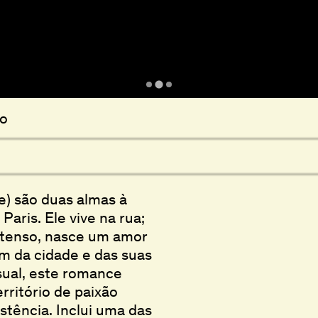
ão
he) são duas almas à
aris. Ele vive na rua;
ntenso, nasce um amor
em da cidade e das suas
sual, este romance
rritório de paixão
tência. Inclui uma das