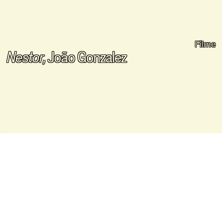
Filme
Nestor,
João Gonzalez
Filme
Ice Merchants,
João Gonzalez