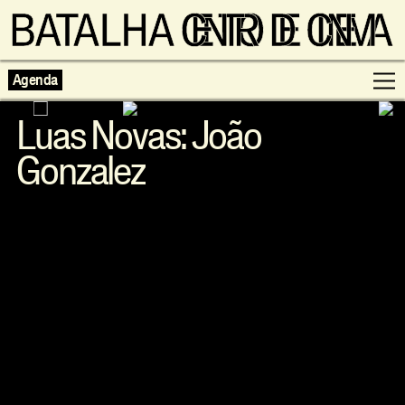
Agenda
Luas Novas: João
Gonzalez
Programação
Exposições
Famílias
Cinema ao Redor
Editorial
Escolas