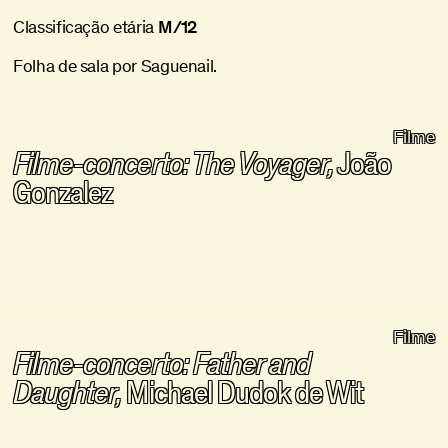
Classificação etária
M/12
Folha de sala por Saguenail.
Filme
Filme-concerto: The Voyager,
João
Gonzalez
Filme
Filme-concerto: Father and
Daughter,
Michael Dudok de Wit