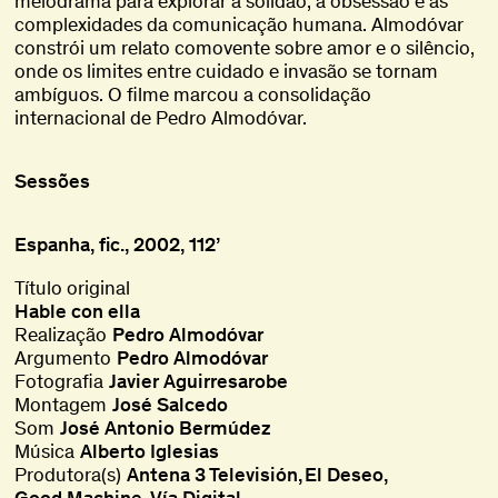
melodrama para explorar a solidão, a obsessão e as
complexidades da comunicação humana. Almodóvar
constrói um relato comovente sobre amor e o silêncio,
onde os limites entre cuidado e invasão se tornam
ambíguos. O filme marcou a consolidação
internacional de Pedro Almodóvar.
Sessões
Espanha, fic., 2002, 112’
Título original
Hable con ella
Realização
Pedro Almodóvar
Argumento
Pedro Almodóvar
Fotografia
Javier Aguirresarobe
Montagem
José Salcedo
Som
José Antonio Bermúdez
Música
Alberto Iglesias
Produtora(s)
Antena 3 Televisión
El Deseo