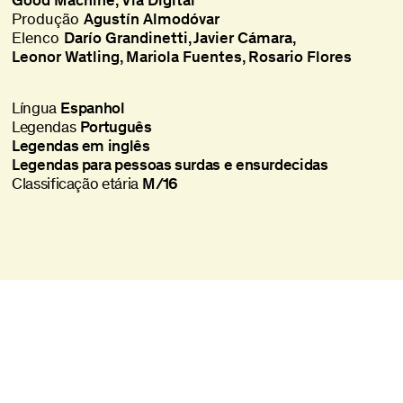
Good Machine
Vía Digital
Produção
Agustín Almodóvar
Elenco
Darío Grandinetti
Javier Cámara
Leonor Watling
Mariola Fuentes
Rosario Flores
Língua
Espanhol
Legendas
Português
Legendas em inglês
Legendas para pessoas surdas e ensurdecidas
Classificação etária
M/16
Batalha Centro de Cinema
Praça da Batalha, 47
4000-101 Porto
+351 225 073 308