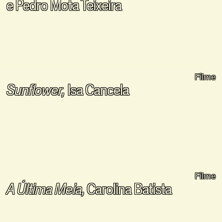
e Pedro Mota Teixeira
Filme
Sunflower,
Isa Cancela
Filme
A Última Meia,
Carolina Batista