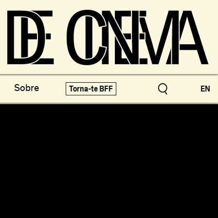
os do Arquivo
X-Novo
Sobre
Torna-te BFF
EN
speciais!
Festivais e Mostras