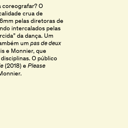
 coreografar? O
calidade crua de
 16mm pelas diretoras de
ndo intercalados pelas
orcida” da dança. Um
é também um
pas de deux
nis e Monnier, que
isciplinas. O público
(2018) e
le
Please
Monnier.