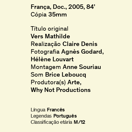
França, Doc., 2005, 84’
Cópia
35mm
Título original
Vers Mathilde
Realização
Claire Denis
Fotografia
Agnès Godard
Hélène Louvart
Montagem
Anne Souriau
Som
Brice Leboucq
Produtora(s)
Arte
Why Not Productions
Língua
Francês
Legendas
Português
Classificação etária
M/12