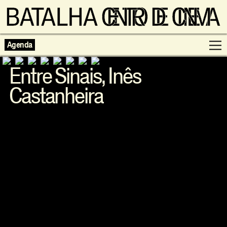
Agenda
Entre Sinais, Inês
Castanheira
Programação
Exposições
Famílias
Cinema ao Redor
Editorial
Escolas