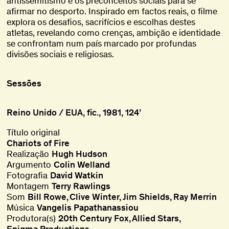
antissemitismo e os preconceitos sociais para se
afirmar no desporto. Inspirado em factos reais, o filme
explora os desafios, sacrifícios e escolhas destes
atletas, revelando como crenças, ambição e identidade
se confrontam num país marcado por profundas
divisões sociais e religiosas.
Sessões
Reino Unido / EUA, fic., 1981, 124’
Título original
Chariots of Fire
Realização
Hugh Hudson
Argumento
Colin Welland
Fotografia
David Watkin
Montagem
Terry Rawlings
Som
Bill Rowe
Clive Winter
Jim Shields
Ray Merrin
Música
Vangelis Papathanassiou
Produtora(s)
20th Century Fox
Allied Stars