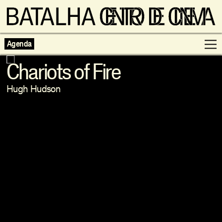
Agenda
Chariots of Fire
Hugh Hudson
Programação
Exposições
Famílias
Cinema ao Redor
Editorial
Escolas