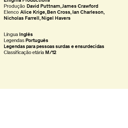
Enigma Productions
Produção
David Puttnam
James Crawford
Elenco
Alice Krige
Ben Cross
Ian Charleson
Nicholas Farrell
Nigel Havers
Língua
Inglês
Legendas
Português
Legendas para pessoas surdas e ensurdecidas
Classificação etária
M/12
Batalha Centro de Cinema
Praça da Batalha, 47
4000-101 Porto
+351 225 073 308