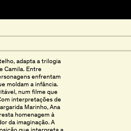
elho, adapta a trilogia
e Camila. Entre
personagens enfrentam
que moldam a infância.
itável, num filme que
 Com interpretações de
 Margarida Marinho, Ana
 presta homenagem à
dor da imaginação. A
sição que interpreta a