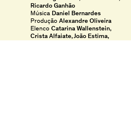
Ricardo Ganhão
Música
Daniel Bernardes
Produção
Alexandre Oliveira
Elenco
Catarina Wallenstein
Crista Alfaiate
João Estima
João Pedro Vaz
Rita Durão
Língua
Português
Legendas
Inglês
Legendas em inglês
Classificação etária
M/12