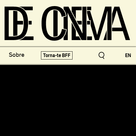
os do Arquivo
X-Novo
Sobre
Torna-te BFF
EN
speciais!
Festivais e Mostras