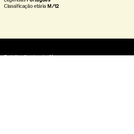
Classificação etária
M/12
Batalha Centro de Cinema
Praça da Batalha, 47
4000-101 Porto
+351 225 073 308
batalha@agoraporto.pt
Bilheteira
Horários e Acessos
Biblioteca e Filmoteca
Media