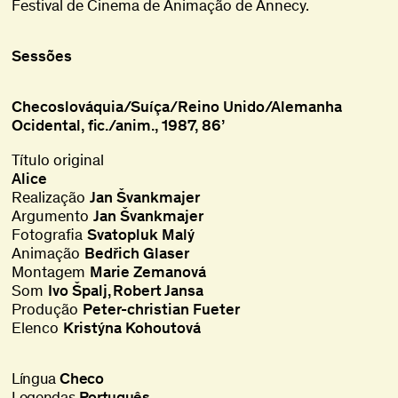
Festival de Cinema de Animação de Annecy.
Sessões
Checoslováquia/Suíça/Reino Unido/Alemanha
Ocidental, fic./anim., 1987, 86’
Título original
Alice
Realização
Jan Švankmajer
Argumento
Jan Švankmajer
Fotografia
Svatopluk Malý
Animação
Bedřich Glaser
Montagem
Marie Zemanová
Som
Ivo Špalj
Robert Jansa
Produção
Peter-christian Fueter
Elenco
Kristýna Kohoutová
Língua
Checo
Legendas
Português