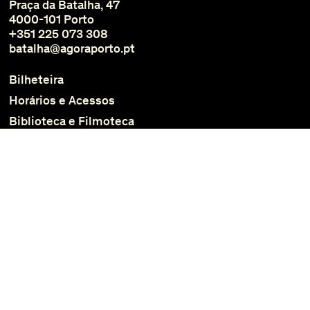
Praça da Batalha, 47
4000-101 Porto
+351 225 073 308
batalha@agoraporto.pt
Bilheteira
Horários e Acessos
Biblioteca e Filmoteca
Media
Instagram
Facebook
Subscrever Newsletter
Política de Privacidade
©2025 Batalha Centro de Cinema. Design de website por Macedo Cannatà e programação por