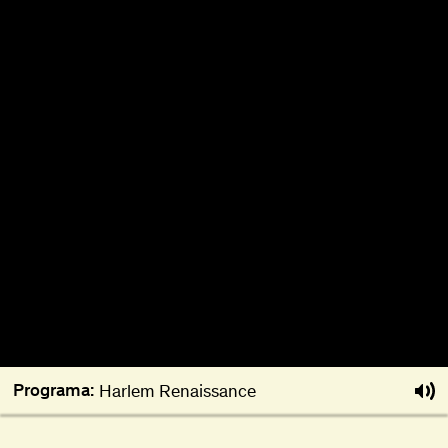
Sobre
Torna-te BFF
EN
Programa:
Harlem Renaissance