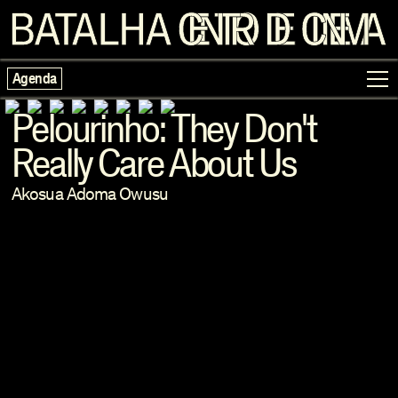
Agenda
Pelourinho: They Don't
Really Care About Us
Programação
Akosua Adoma Owusu
Exposições
Famílias
Cinema ao Redor
Editorial
Escolas