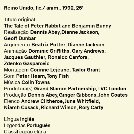
Reino Unido, fic./ anim., 1992, 25’
Título original
The Tale of Peter Rabbit and Benjamin Bunny
Realização
Dennis Abey
Dianne Jackson
Geoff Dunbar
Argumento
Beatrix Potter
,
Dianne Jackson
Animação
Dominic Griffiths
,
Gary Andrews
,
Jacques Gauthier
,
Ronaldo Canfora
,
Zdenko Gasparovic
Montagem
Corinne Lejeune
,
Taylor Grant
Som
Peter Hearn
Tony Fish
Música
Colin Towns
Produtora(s)
Grand Slamm Partnership
TVC London
Produção
Dennis Abey
Ginger Gibbons
John Coates
Elenco
Andrew Clitheroe
June Whitfield
Niamh Cusack
Richard Wilson
Rory Carty
Língua
Inglês
Legendas
Português
Classificação etária