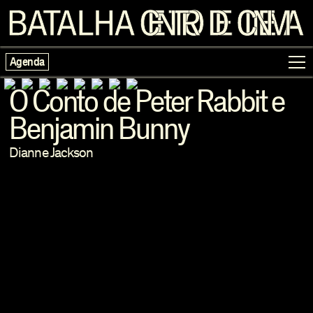
Agenda
O Conto de Peter Rabbit e
Benjamin Bunny
Programação
Dianne Jackson
Exposições
Famílias
Cinema ao Redor
Editorial
Escolas