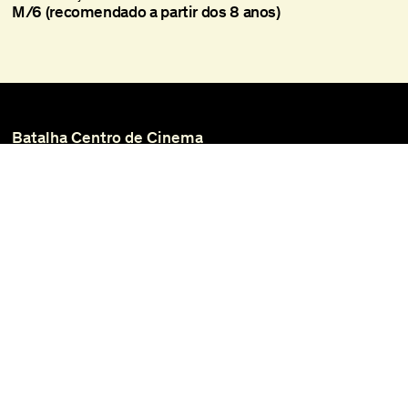
M/6 (recomendado a partir dos 8 anos)
Batalha Centro de Cinema
Praça da Batalha, 47
4000-101 Porto
+351 225 073 308
batalha@agoraporto.pt
Bilheteira
Horários e Acessos
Biblioteca e Filmoteca
Media
Instagram