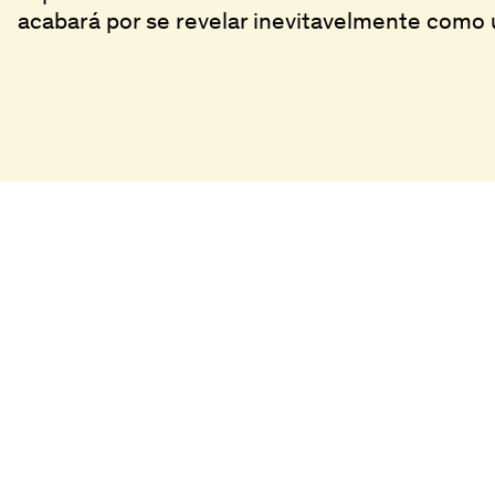
acabará por se revelar inevitavelmente como 
Batalha Centro de Cinema
Bilhetei
Praça da Batalha, 47
Horário
4000-101 Porto
Bibliote
+351 225 073 308
batalha@agoraporto.pt
Media
©2025 Batalha Centro de Cinema. Design de website por Macedo Cannatà e programa