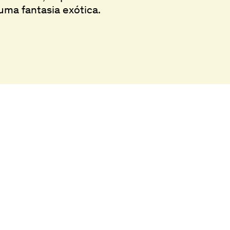
uma fantasia exótica.
ra
Instagram
s e Acessos
Facebook
ca e Filmoteca
Subscrever New
ção por Bondhabits by LOBA