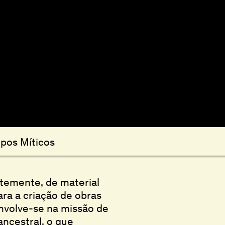
mpos Míticos
ntemente, de material
ara a criação de obras
envolve-se na missão de
ancestral, o que