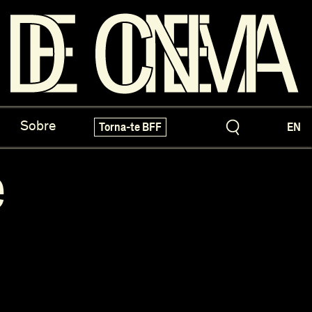
os do Arquivo
X-Novo
Sobre
Torna-te BFF
EN
speciais!
Festivais e Mostras
e