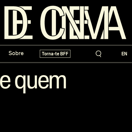
os do Arquivo
X-Novo
Sobre
Torna-te BFF
EN
speciais!
Festivais e Mostras
se quem