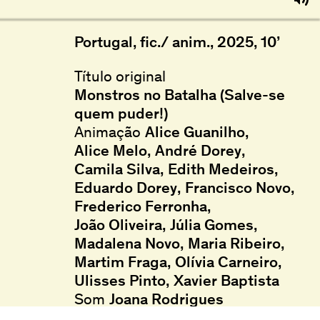
Portugal, fic./ anim., 2025, 10’
Título original
Monstros no Batalha (Salve-se
quem puder!)
Animação
Alice Guanilho
,
Alice Melo
,
André Dorey
,
Camila Silva
,
Edith Medeiros
,
Eduardo Dorey
,
Francisco Novo
,
Frederico Ferronha
,
João Oliveira
,
Júlia Gomes
,
Madalena Novo
,
Maria Ribeiro
,
Martim Fraga
,
Olívia Carneiro
,
Ulisses Pinto
,
Xavier Baptista
Som
Joana Rodrigues
Música
Joana Rodrigues