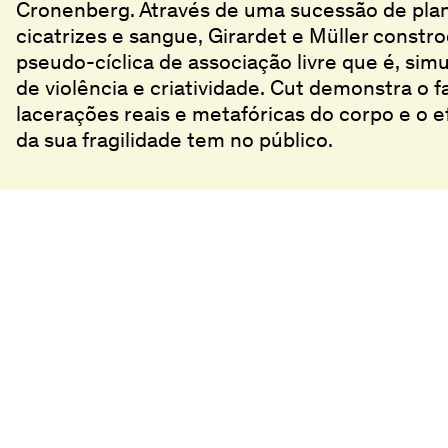
Cronenberg. Através de uma sucessão de plan
cicatrizes e sangue, Girardet e Müller constr
pseudo-cíclica de associação livre que é, si
de violência e criatividade. Cut demonstra o 
lacerações reais e metafóricas do corpo e o e
da sua fragilidade tem no público.
Batalha Centro de Cinema
Bilhetei
Praça da Batalha, 47
Horário
4000-101 Porto
Bibliote
+351 225 073 308
batalha@agoraporto.pt
Media