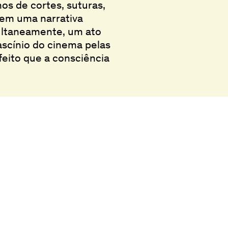
os de cortes, suturas,
oem uma narrativa
multaneamente, um ato
fascínio do cinema pelas
feito que a consciência
ra
Instagram
s e Acessos
Facebook
ca e Filmoteca
Subscrever New