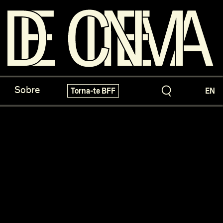
os do Arquivo
X-Novo
Sobre
Torna-te BFF
EN
speciais!
Festivais e Mostras