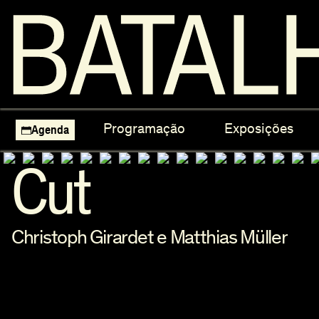
Ciclos Temáticos
Focos e Retrosp
Programação
Exposições
Agenda
Seleção Nacional
Matinés do Cine
Escolas
Cut
Christoph Girardet e Matthias Müller