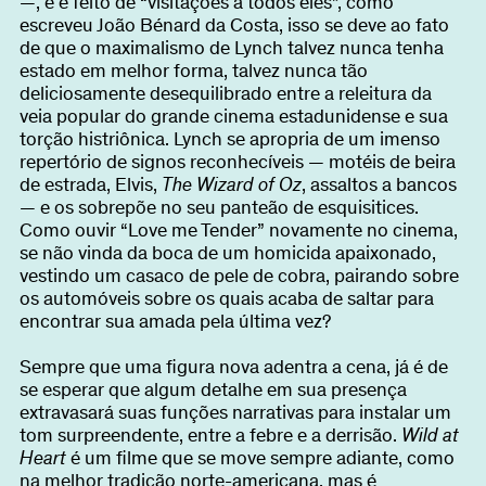
—, e é feito de “visitações a todos eles”, como
escreveu João Bénard da Costa, isso se deve ao fato
de que o maximalismo de Lynch talvez nunca tenha
estado em melhor forma, talvez nunca tão
deliciosamente desequilibrado entre a releitura da
veia popular do grande cinema estadunidense e sua
torção histriônica. Lynch se apropria de um imenso
repertório de signos reconhecíveis — motéis de beira
de estrada, Elvis,
The Wizard of Oz
, assaltos a bancos
— e os sobrepõe no seu panteão de esquisitices.
Como ouvir “Love me Tender” novamente no cinema,
se não vinda da boca de um homicida apaixonado,
vestindo um casaco de pele de cobra, pairando sobre
os automóveis sobre os quais acaba de saltar para
encontrar sua amada pela última vez?
Sempre que uma figura nova adentra a cena, já é de
se esperar que algum detalhe em sua presença
extravasará suas funções narrativas para instalar um
tom surpreendente, entre a febre e a derrisão.
Wild at
Heart
é um filme que se move sempre adiante, como
na melhor tradição norte-americana, mas é