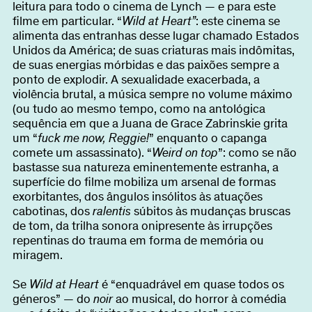
leitura para todo o cinema de Lynch — e para este
filme em particular. “
Wild at Heart”
: este cinema se
alimenta das entranhas desse lugar chamado Estados
Unidos da América; de suas criaturas mais indômitas,
de suas energias mórbidas e das paixões sempre a
ponto de explodir. A sexualidade exacerbada, a
violência brutal, a música sempre no volume máximo
(ou tudo ao mesmo tempo, como na antológica
sequência em que a Juana de Grace Zabrinskie grita
um “
fuck me now, Reggie!
” enquanto o capanga
comete um assassinato). “
Weird on top
”: como se não
bastasse sua natureza eminentemente estranha, a
superfície do filme mobiliza um arsenal de formas
exorbitantes, dos ângulos insólitos às atuações
cabotinas, dos
ralentis
súbitos às mudanças bruscas
de tom, da trilha sonora onipresente às irrupções
repentinas do trauma em forma de memória ou
miragem.
Se
Wild at Heart
é “enquadrável em quase todos os
géneros” — do
noir
ao musical, do horror à comédia