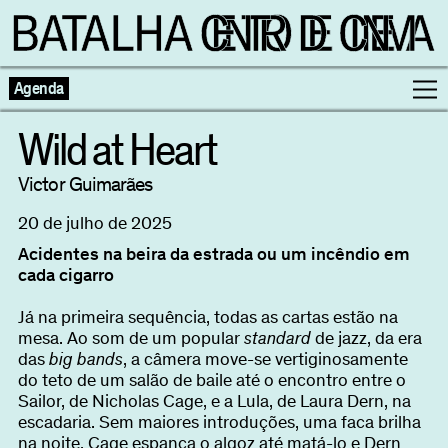
Agenda
Wild at Heart
Programação
Victor Guimarães
20 de julho de 2025
Exposições
Acidentes na beira da estrada ou um incêndio em
cada cigarro
Famílias
Já na primeira sequência, todas as cartas estão na
mesa. Ao som de um popular
standard
de jazz, da era
Cinema ao Redor
das
big bands
, a câmera move-se vertiginosamente
do teto de um salão de baile até o encontro entre o
Editorial
Sailor, de Nicholas Cage, e a Lula, de Laura Dern, na
Escolas
escadaria. Sem maiores introduções, uma faca brilha
na noite, Cage espanca o algoz até matá-lo e Dern