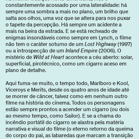
constantemente acossado por uma lateralidade: há
sempre uma sombra a mais no plano, um brilho que
salta aos olhos, uma voz que se altera para nos puxar
o tapete da percepção. Há sempre um acidente a
mais na beira da estrada. E se está recheado de
enigmas insondáveis como sempre em Lynch, o filme
não tem o caráter soturno de um
Lost Highway
(1997)
ou a introspecção de um
Inland Empire
(2006). O
mistério de
Wild at Heart
acontece a céu aberto: solar,
superficial, pirotécnico, como um cigarro aceso em
plano de detalhe.
Aqui fuma-se muito, o tempo todo, Marlboro e Kool,
Viceroys e Merits, desde os quatro anos de idade até
se morrer de câncer, talvez como em nenhum outro
filme na história do cinema. Todos os personagens
estão sempre prontos a acender um cigarro (ou dois
ao mesmo tempo, como Sailor). E se a chama do
incêndio portátil do cigarro se alastra pela matéria
narrativa e visual do filme (o eterno retorno da queima
do corpo do pai, as labaredas que marcam a transição