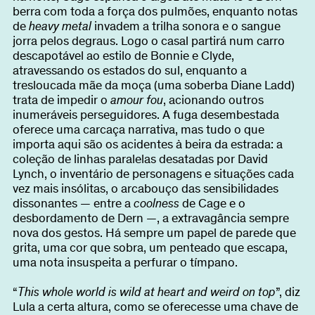
Sobre
berra com toda a força dos pulmões, enquanto notas
de
heavy metal
invadem a trilha sonora e o sangue
jorra pelos degraus. Logo o casal partirá num carro
descapotável ao estilo de Bonnie e Clyde,
atravessando os estados do sul, enquanto a
Torna-te BFF
EN
tresloucada mãe da moça (uma soberba Diane Ladd)
trata de impedir o
amour fou
, acionando outros
inumeráveis perseguidores. A fuga desembestada
oferece uma carcaça narrativa, mas tudo o que
importa aqui são os acidentes à beira da estrada: a
coleção de linhas paralelas desatadas por David
Lynch, o inventário de personagens e situações cada
vez mais insólitas, o arcabouço das sensibilidades
dissonantes — entre a
coolness
de Cage e o
desbordamento de Dern —, a extravagância sempre
nova dos gestos. Há sempre um papel de parede que
grita, uma cor que sobra, um penteado que escapa,
uma nota insuspeita a perfurar o tímpano.
“
This whole world is wild at heart and weird on top
”, diz
Lula a certa altura, como se oferecesse uma chave de